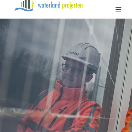
Diensten
Over Waterland
Vacatures
Contact
Bellen
Mailen