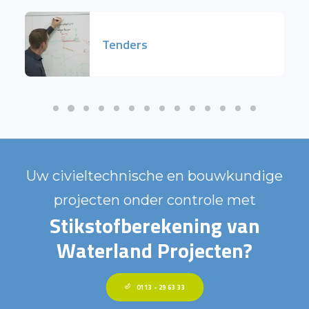
Tenders
Uw civieltechnische en bouwkundige
projecten onder controle met
Stikstofberekening van
Waterland Projecten?
0113 - 29 63 33