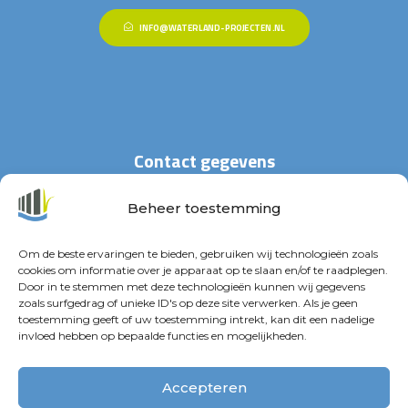
INFO@WATERLAND-PROJECTEN.NL
Contact gegevens
Beheer toestemming
Stationspark 30
4462 DZ Goes
Om de beste ervaringen te bieden, gebruiken wij technologieën zoals
cookies om informatie over je apparaat op te slaan en/of te raadplegen.
+31(0)113 – 29 63 33
Door in te stemmen met deze technologieën kunnen wij gegevens
zoals surfgedrag of unieke ID's op deze site verwerken. Als je geen
info@waterland-projecten.nl
toestemming geeft of uw toestemming intrekt, kan dit een nadelige
invloed hebben op bepaalde functies en mogelijkheden.
Accepteren