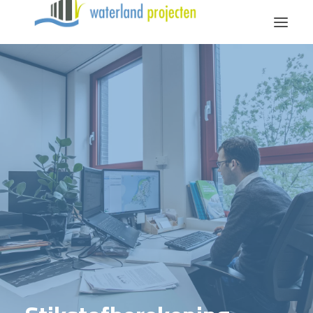
Diensten
Over Waterland
Vacatures
Contact
Bellen
Mailen