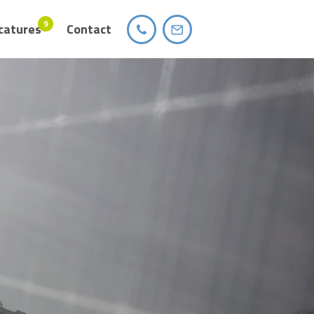
9
catures
Contact