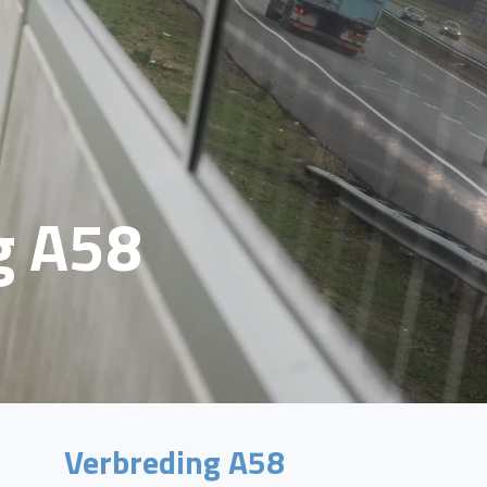
g A58
Verbreding A58