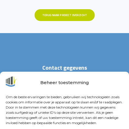
TERUG NAAR PROJECT OVERZICHT
Contact gegevens
Beheer toestemming
Stationspark 30
4462 DZ Goes
Om de beste ervaringen te bieden, gebruiken wij technologieën zoals
cookies om informatie over je apparaat op te slaan en/of te raadplegen.
+31(0)113 – 29 63 33
Door in te stemmen met deze technologieën kunnen wij gegevens
zoals surfgedrag of unieke ID's op deze site verwerken. Als je geen
info@waterland-projecten.nl
toestemming geeft of uw toestemming intrekt, kan dit een nadelige
invloed hebben op bepaalde functies en mogelijkheden.