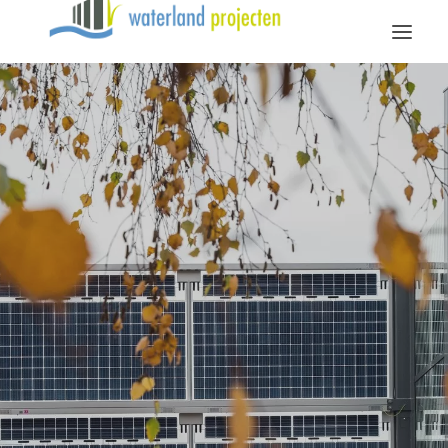
Diensten
Over Waterland
Vacatures
Contact
Bellen
Mailen