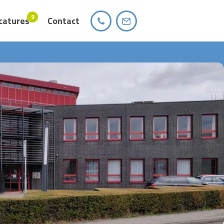
9
catures
Contact