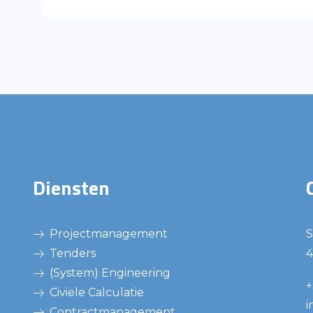
Diensten
Projectmanagement
S
Tenders
4
(System) Engineering
+
Civiele Calculatie
i
Contractmanagement