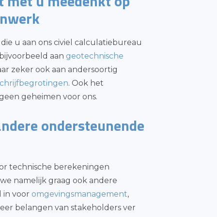
at met u meedenkt op
enwerk
die u aan ons civiel calculatiebureau
 bijvoorbeeld aan
geotechnische
maar zeker ook aan andersoortig
schrijfbegrotingen
. Ook het
t geen geheimen voor ons.
andere ondersteunende
voor technische berekeningen
we namelijk graag ook andere
 in voor
omgevingsmanagement
,
neer belangen van stakeholders ver