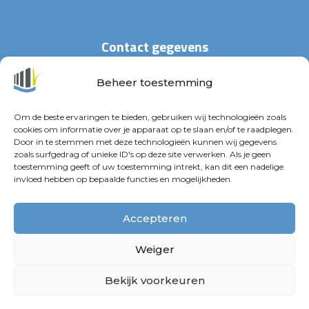
Contact gegevens
Beheer toestemming
Stationspark 30
4462 DZ Goes
Om de beste ervaringen te bieden, gebruiken wij technologieën zoals
cookies om informatie over je apparaat op te slaan en/of te raadplegen.
+31(0)113 – 29 63 33
Door in te stemmen met deze technologieën kunnen wij gegevens
zoals surfgedrag of unieke ID's op deze site verwerken. Als je geen
info@waterland-projecten.nl
toestemming geeft of uw toestemming intrekt, kan dit een nadelige
invloed hebben op bepaalde functies en mogelijkheden.
Accepteren
Weiger
Cookiebeleid
|.
Cookies
|
Algemene voorwaarden
Bekijk voorkeuren
|
Privacyverklaring
| Website:
BRAIN
| Tekst:
TekstAtelier
EERZS