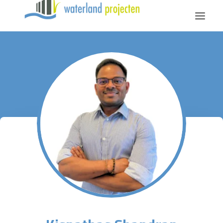
Diensten
Over Waterland
Vacatures
Contact
Bellen
Mailen