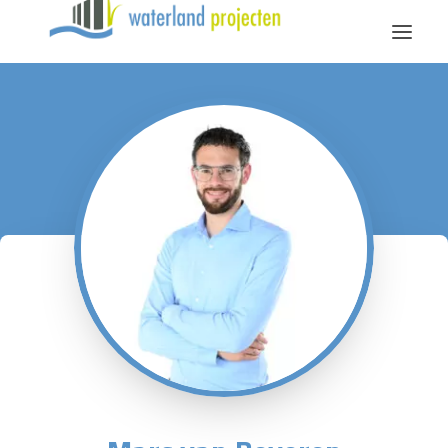
Diensten
Over Waterland
Vacatures
Contact
Bellen
Mailen