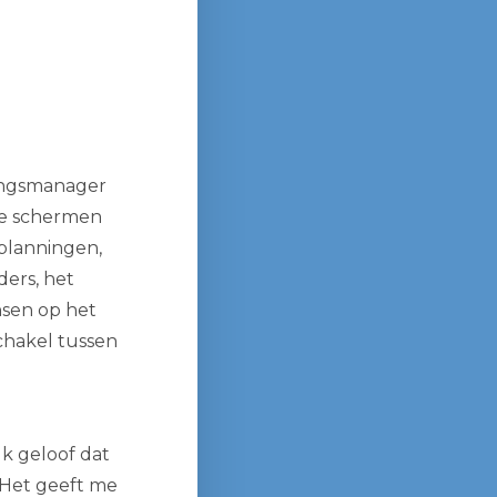
vingsmanager
 de schermen
 planningen,
ers, het
nsen op het
schakel tussen
Ik geloof dat
. Het geeft me