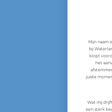
Mijn naam i
bij Waterla
klopt voord
het aan
afstemmen 
juiste moment
Wat mij drij
een sterk beg