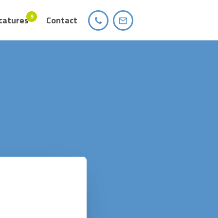
9
catures
Contact